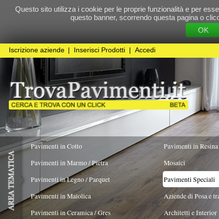
Questo sito utilizza i cookie per le proprie funzionalità e per essere sicuri che t
questo banner, scorrendo questa pagina o cliccando qualunque 
OK
Cookie Pol
Iscrizione aziende
|
Inserisci Prodotti
|
Accedi
Pavimenti in Cotto
Pavimenti in Resina
Pavimenti in Marmo / Pietra
Mosaici
Pavimenti in Legno / Parquet
Pavimenti Speciali
Pavimenti in Maiolica
Aziende di Posa e trattamento Pavimenti
Pavimenti in Ceramica / Gres
Architetti e Interior Design
TIPOLOGIA MATERIALE
COLORE PREVALENTE
FORMATO
Pavimenti in legno artistici
|
Pavimenti di recupero
|
Gres Effetto Legno