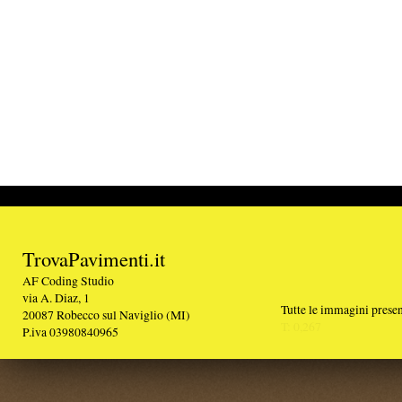
TrovaPavimenti.it
AF Coding Studio
via A. Diaz, 1
Tutte le immagini presenti sul portale sono di 
20087 Robecco sul Naviglio (MI)
T: 0,267
P.iva 03980840965