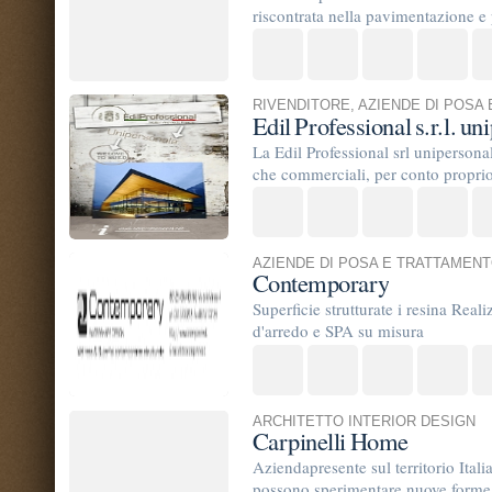
ARCHITETTO INTERIOR DESIGN
Carpinelli Home
Aziendapresente sul territorio Italiano dal 1988. Un C
possono sperimentare nuove forme di arredo, materiali,
ARCHITETTO INTERIOR DESIGN
general traders srl
TrovaPavimenti.it
AF Coding Studio
via A. Diaz, 1
Tutte le immagini presenti sul portal
20087 Robecco sul Naviglio (MI)
T: 1,008
P.iva 03980840965