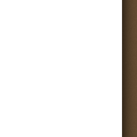
Torna su ^
nti sul portale.