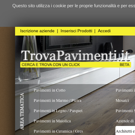
Questo sito utilizza i cookie per le proprie funzionalità e per essere sicuri ch
qualunque
Iscrizione aziende
|
Inserisci Prodotti
|
Accedi
Pavimenti in Cotto
Pavimenti in Resina
Pavimenti in Marmo / Pietra
Mosaici
Pavimenti in Legno / Parquet
Pavimenti Speciali
Pavimenti in Maiolica
Aziende di Posa e trattamento 
Pavimenti in Ceramica / Gres
Architetti e Interior Design
LAVORO ESEGUITO PER
Pavimenti in legno artistici
|
Pavimenti di recupero
|
Gres Effetto Legno