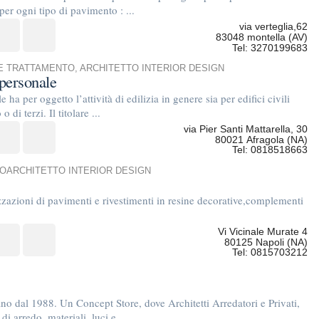
80125 Napoli (NA)
Tel: 0815703212
oncept Store, dove Architetti Arredatori e Privati,
 luci e ...
C.so Vittorio Emanuele 176/A
84122 Salerno (SA)
Tel: 089253639
corso campano 689
80014 giugliano in campania (NA)
Tel: 3407285001
e sono di proprietà dei rispettivi autori. E' proibita la riproduzione totale o parziale dei contenuti prese