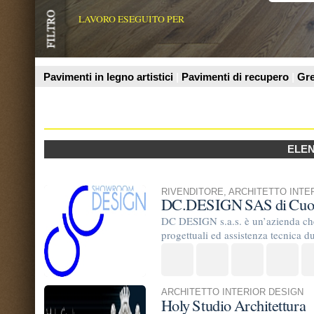
Prodotti
ELENCO AZIENDE
RIVENDITORE
,
ARCHITETTO INTERIOR DESIGN
DC.DESIGN SAS di Cuofano Ferdina
DC DESIGN s.a.s. è un’azienda che, avvalendosi di un 
progettuali ed assistenza tecnica durante la scelta del 
ARCHITETTO INTERIOR DESIGN
Holy Studio Architettura
Holy Studio Architettura,Napoli. arch.Maria Rosaria C
team di collaboratori altamente ...
RIVENDITORE
,
AZIENDE DI POSA E TRATTAMENTO
,
esperto parquet sammarco claudio pavi
parquet Sammarco claudio pavimenti in legno vendita 
www.parquetperizie.it parquet esperto in legno esegue