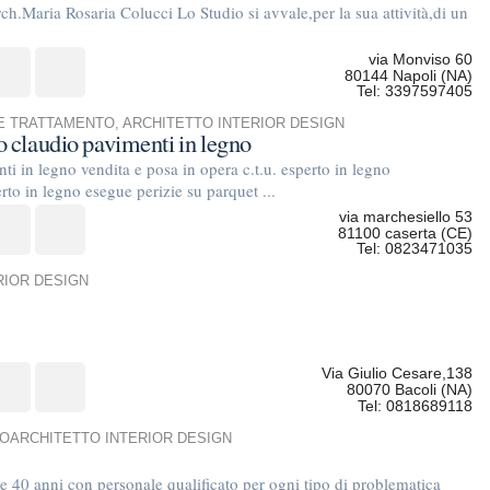
Tel: 0823471035
Via Giulio Cesare,138
80070 Bacoli (NA)
Tel: 0818689118
TERIOR DESIGN
sonale qualificato per ogni tipo di problematica
vimento : ...
via verteglia,62
83048 montella (AV)
Tel: 3270199683
ARCHITETTO INTERIOR DESIGN
tività di edilizia in genere sia per edifici civili
e ...
via Pier Santi Mattarella, 30
80021 Afragola (NA)
Tel: 0818518663
TERIOR DESIGN
enti e rivestimenti in resine decorative,complementi
Vi Vicinale Murate 4