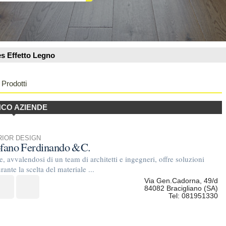
ndo &C.
team di architetti e ingegneri, offre soluzioni
materiale ...
Via Gen.Cadorna, 49/d
84082 Bracigliano (SA)
Tel: 081951330
olucci Lo Studio si avvale,per la sua attività,di un
via Monviso 60
80144 Napoli (NA)
Tel: 3397597405
ARCHITETTO INTERIOR DESIGN
menti in legno
e posa in opera c.t.u. esperto in legno
 perizie su parquet ...
via marchesiello 53
81100 caserta (CE)