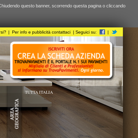
ndo questa pagina o cliccando
i
| Seguici su:
|