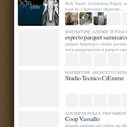
RIVENDITORE
,
ARCHITETTO INTERIOR DESIGN
Studio Tecnico CiEmme
AZIENDE DI POSA E TRATTAMENTO
ARCHITETTO IN
Coop Vassallo
azienda operante nel settore da oltre 40 anni con per
riscontrata nella pavimentazione e per ogni tipo di pa
RIVENDITORE
,
AZIENDE DI POSA E TRATTAMENTO
,
Edil Professional s.r.l. unipersonale
La Edil Professional srl unipersonale ha per oggetto l’at
che commerciali, per conto proprio o di terzi. Il titolar
AZIENDE DI POSA E TRATTAMENTO
ARCHITETTO IN
Contemporary
Superficie strutturate i resina Realizzazioni di pavim
d'arredo e SPA su misura