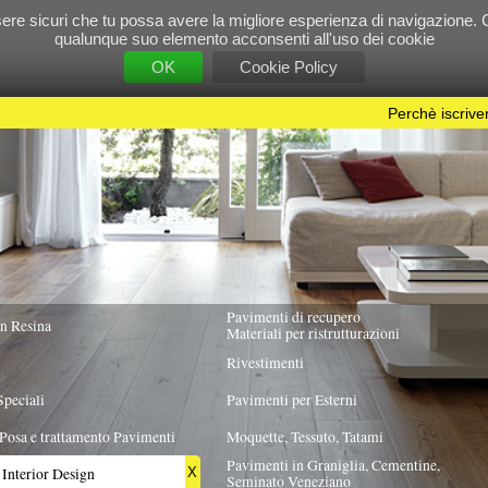
e tu possa avere la migliore esperienza di navigazione. Chiudendo questo banner, scorre
 suo elemento acconsenti all'uso dei cookie
OK
Cookie Policy
Perchè iscriversi?
|
Per info e pubblicità contattac
Pavimenti di recupero
TUTTA ITALIA
Materiali per ristrutturazioni
Rivestimenti
Pavimenti per Esterni
Pavimenti
Moquette, Tessuto, Tatami
Pavimenti in Graniglia, Cementine,
X
Seminato Veneziano