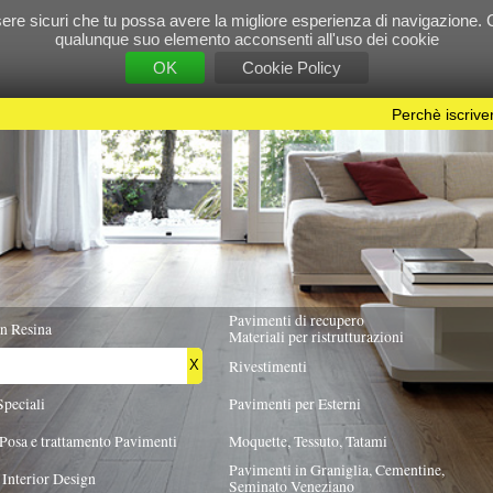
e tu possa avere la migliore esperienza di navigazione. Chiudendo questo banner, scorre
 suo elemento acconsenti all'uso dei cookie
OK
Cookie Policy
Perchè iscriversi?
|
Per info e pubblicità contattac
Pavimenti di recupero
TUTTA ITALIA
Materiali per ristrutturazioni
Rivestimenti
X
Pavimenti per Esterni
Pavimenti
Moquette, Tessuto, Tatami
Pavimenti in Graniglia, Cementine,
Seminato Veneziano
 PREVALENTE