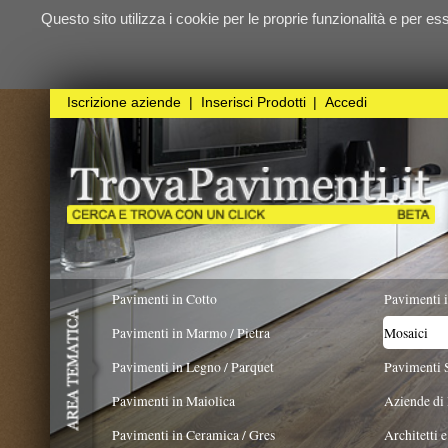
Questo sito utilizza i cookie per le proprie funzionalità e per essere sicuri ch
qualunque
Iscrizione aziende
|
Inserisci Prodotti
|
Accedi
Pavimenti in Cotto
Pavimenti in Resina
Pavimenti in Marmo / Pietra
Mosaici
Pavimenti in Legno / Parquet
Pavimenti Speciali
Pavimenti in Maiolica
Aziende di Posa e trattamento 
Pavimenti in Ceramica / Gres
Architetti e Interior Design
TIPOLOGIA
MATERIALE
COLORE
Pavimenti in legno artistici
|
Pavimenti di recupero
|
Gres Effetto Legno