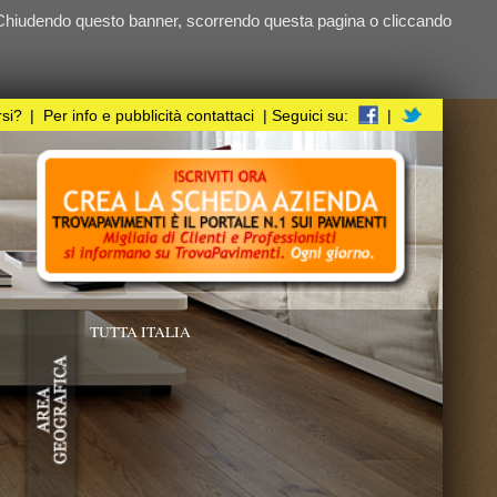
ndo questa pagina o cliccando
i
| Seguici su:
|