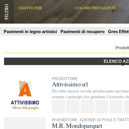
Prodotti
ELENCO AZIENDE
PRODUTTORE
Attivissimo srl
Da oltre mezzo secolo produciamo pavimenti in pastina e gra
sempre i princìpi che guidano l'Azienda che mira a proiettare
RIVENDITORE
,
AZIENDE DI POSA E TRATTAMENTO
M.R. Mondoparquet
La M.R.mondoparquet è una ditta giovane e tenace che si oc
legno e di fornitura con rivestimenti su pareti e soffitti; inoltre 