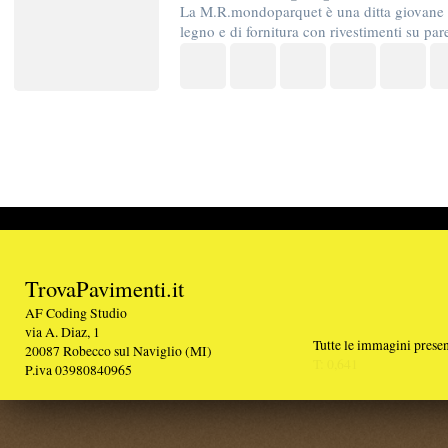
TrovaPavimenti.it
AF Coding Studio
via A. Diaz, 1
Tutte le immagini presenti sul portale sono di 
20087 Robecco sul Naviglio (MI)
T: 0,641
P.iva 03980840965