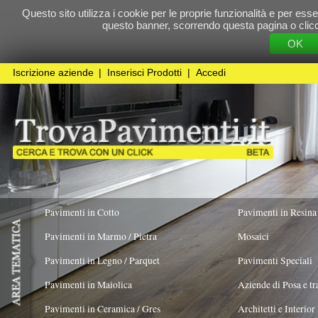
Questo sito utilizza i cookie per le proprie funzionalità e per essere sicuri che t
questo banner, scorrendo questa pagina o cliccando qualunque 
OK
Cookie Pol
Iscrizione aziende
|
Inserisci Prodotti
|
Accedi
Pavimenti in Cotto
Pavimenti in Resina
Pavimenti in Marmo / Pietra
Mosaici
Pavimenti in Legno / Parquet
Pavimenti Speciali
Pavimenti in Maiolica
Aziende di Posa e trattamento Pavimenti
Pavimenti in Ceramica / Gres
Architetti e Interior Design
ADATTO PER
COLORE PREVALENTE
TIPOLOGIA MA
Pavimenti in legno artistici
|
Pavimenti di recupero
|
Gres Effetto Legno