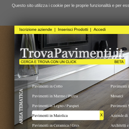
Questo sito utilizza i cookie per le proprie funzionalità e per essere sicuri ch
qualunque
Iscrizione aziende
|
Inserisci Prodotti
|
Accedi
Pavimenti in Cotto
Pavimenti in Resina
Pavimenti in Marmo / Pietra
Mosaici
Pavimenti in Legno / Parquet
Pavimenti Speciali
Pavimenti in Maiolica
Aziende di Posa e trattamento 
X
Pavimenti in Ceramica / Gres
Architetti e Interior Design
TIPOLOGIA
COLORE PREVALENTE
FORMA
Pavimenti in legno artistici
|
Pavimenti di recupero
|
Gres Effetto Legno