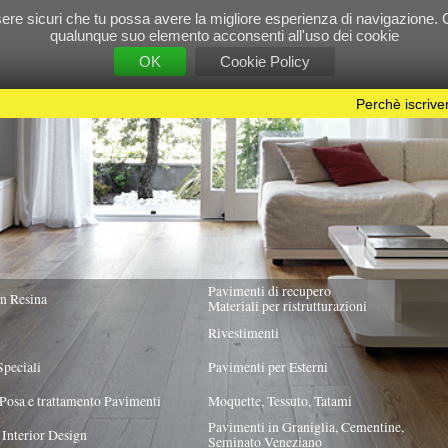
e tu possa avere la migliore esperienza di navigazione. Chiudendo questo banner, scorre
 suo elemento acconsenti all'uso dei cookie
OK
Cookie Policy
Perchè iscriversi?
|
Per info e pubblicità contattac
Pavimenti di recupero
TUTTA ITALIA
Materiali per ristrutturazioni
Rivestimenti
Pavimenti per Esterni
Pavimenti
Moquette, Tessuto, Tatami
Pavimenti in Graniglia, Cementine,
Seminato Veneziano
TO