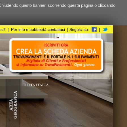
ndo questa pagina o cliccando
i
| Seguici su:
|