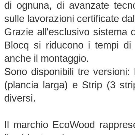
l'ambiente. La presenza del m
Stewardship Council) garantisce ch
delle materie prime avvenga nel risp
responsabilità ecologica ed ambiental
Il sistema di aggancio Blocq permet
prefinito Regent senza l'utilizzo di alcu
Tutti i prodotti Regent rispondono ai 
normativa europea sulla marcatura CE
in legno.
I prodotti rientrano nella classe di re
sono quindi adatti per l'impiego in amb