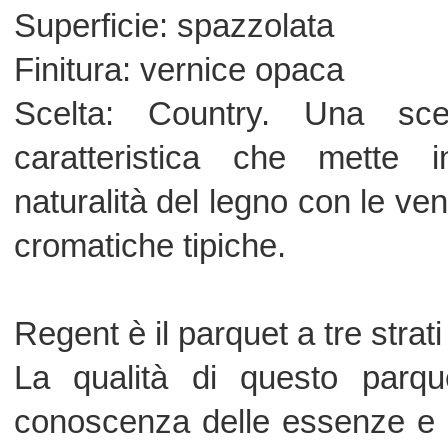
La qualità di questo parquet è fr
conoscenza delle essenze e delle car
di ognuna, di avanzate tecnologie pr
sulle lavorazioni certificate dal marc
Grazie all'esclusivo sistema di agga
Blocq si riducono i tempi di posa de
anche il montaggio.
Sono disponibili tre versioni: Narrow 
(plancia larga) e Strip (3 strip) per 
diversi.
Il marchio EcoWood rappresenta l'