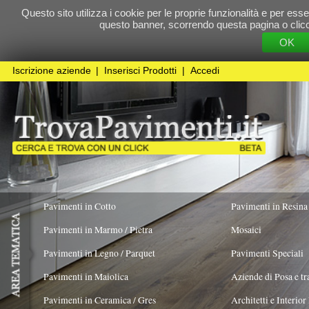
Questo sito utilizza i cookie per le proprie funzionalità e per essere sicuri che t
questo banner, scorrendo questa pagina o cliccando qualunque 
OK
Cookie Pol
Iscrizione aziende
|
Inserisci Prodotti
|
Accedi
Pavimenti in Cotto
Pavimenti in Resina
Pavimenti in Marmo / Pietra
Mosaici
Pavimenti in Legno / Parquet
Pavimenti Speciali
Pavimenti in Maiolica
Aziende di Posa e trattamento Pavimenti
Pavimenti in Ceramica / Gres
Architetti e Interior Design
Pavimenti in legno artistici
|
Pavimenti di recupero
|
Gres Effetto Legno
Woodco