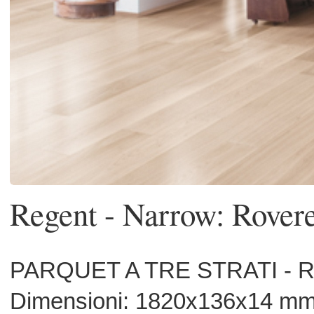
Regent - Narrow: Rovere Uliss
PARQUET A TRE STRATI - ROVER
Dimensioni: 1820x136x14 mm
Superficie: spazzolata
Finitura: vernice opaca
Scelta: Country. Una scelta fo
caratteristica che mette in risal
naturalità del legno con le venature, le
cromatiche tipiche.
Regent è il parquet a tre strati di Woo