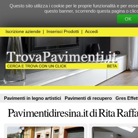
Questo sito utilizza i cookie per le proprie funzionalità e per essere sicuri che t
questo banner, scorrendo questa pagina o cliccando qualunque 
OK
Cookie Pol
Iscrizione aziende
|
Inserisci Prodotti
|
Accedi
Pavimenti in legno artistici
|
Pavimenti di recupero
|
Gres Effetto Legno
Pavimentidiresina.it di Rita Raffaele