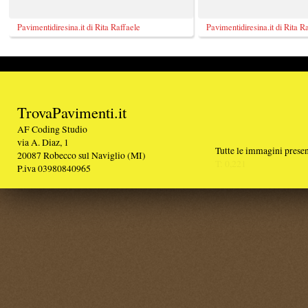
20087 Robecco sul Naviglio (MI)
T: 0,221
P.iva 03980840965