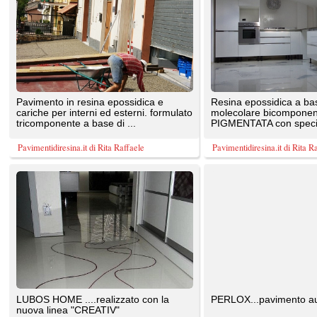
Pavimento in resina epossidica e
Resina epossidica a basso peso
cariche per interni ed esterni. formulato
molecolare bicomponente ,
tricomponente a base di ...
PIGMENTATA con speciali cariche, crea
...
Pavimentidiresina.it di Rita Raffaele
Pavimentidiresina.it di Rita Raffaele
LUBOS HOME ....realizzato con la
PERLOX...pavimento autolivellante
nuova linea "CREATIV"
Pavimentidiresina.it di Rita Raffaele
Pavimentidiresina.it di Rita Raffaele
TrovaPavimenti.it
AF Coding Studio
via A. Diaz, 1
Tutte le immagini presenti sul portale sono di 