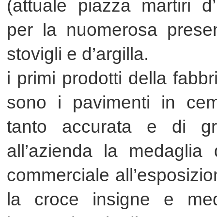
tanto accurata e di grande q
all’azienda la medaglia d’oro r
commerciale all’esposizione inte
la croce insigne e medaglia d
internazionale di roma.
l’opera e l’impegno del fondator
consentono un notevole incre
trasferisce nell’attuale moderna 
ad erice (tp). Tecnologicamente a
basile, produce con la stessa cu
decorato che l’hanno resa protago