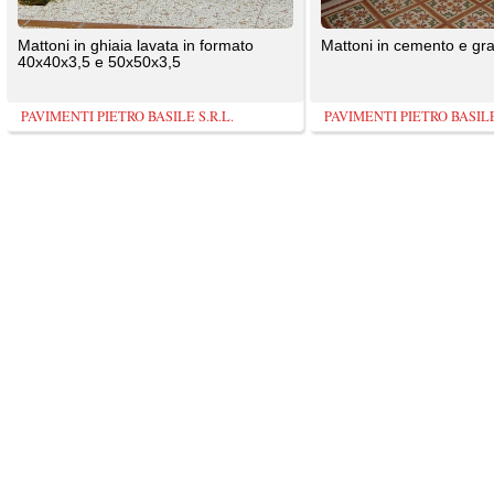
TrovaPavimenti.it
AF Coding Studio
via A. Diaz, 1
Tutte le immagini presenti sul portale sono di 
20087 Robecco sul Naviglio (MI)
T: 0,500
P.iva 03980840965