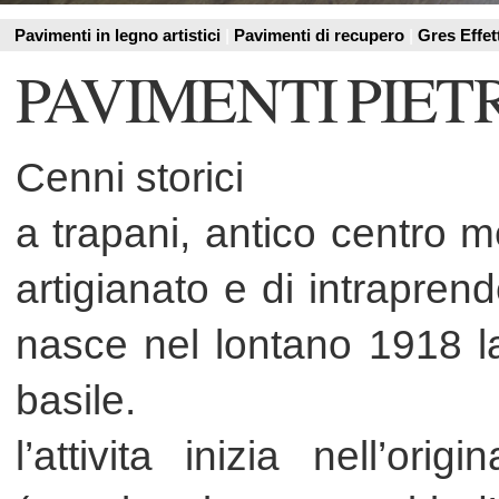
Cenni storici
a trapani, antico centro mercanti
artigianato e di intraprendenti in
nasce nel lontano 1918 la fabbr
basile.
l’attivita inizia nell’originaria
(attuale piazza martiri d’unghe
per la nuomerosa presenza in 
stovigli e d’argilla.
i primi prodotti della fabbrica di
sono i pavimenti in cemento d