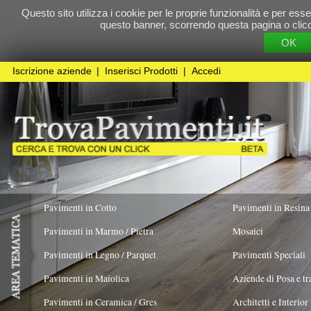
Questo sito utilizza i cookie per le proprie funzionalità e per essere sicuri che t
questo banner, scorrendo questa pagina o cliccando qualunque 
OK
Cookie Pol
Iscrizione aziende
|
Inserisci Prodotti
|
Accedi
Pavimenti in Cotto
Pavimenti in Resina
Pavimenti in Marmo / Pietra
Mosaici
Pavimenti in Legno / Parquet
Pavimenti Speciali
Pavimenti in Maiolica
Aziende di Posa e trattamento Pavimenti
Pavimenti in Ceramica / Gres
Architetti e Interior Design
Pavimenti in legno artistici
|
Pavimenti di recupero
|
Gres Effetto Legno
PAVIMENTI PIETRO BA