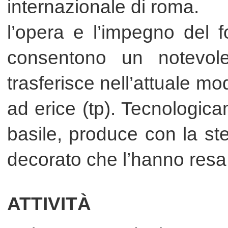
ATTIVITÀ
Dal 1918 produciamo con la s
cemento per interni ed esterni 
decorati in graniglia e pastina
pavimenti per arredo urbano.