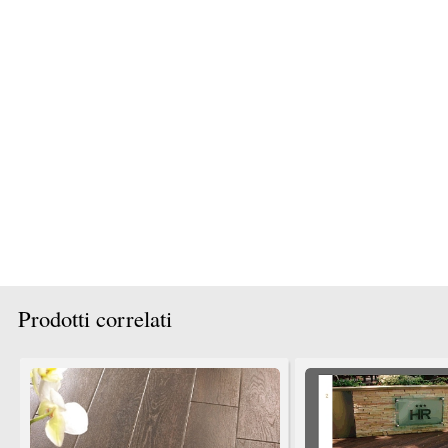
Rivestimenti di qualsiati tipo per bagni
Rivestimenti per cucine anche in
anche in muratura
muratura
La Mattonella
La Mattonella
TrovaPavimenti.it
AF Coding Studio
via A. Diaz, 1
Tutte le immagini presenti sul portale sono di 
20087 Robecco sul Naviglio (MI)
T: 0,711
P.iva 03980840965