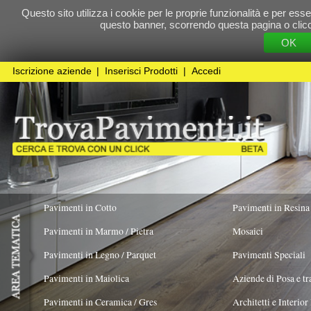
Questo sito utilizza i cookie per le proprie funzionalità e per essere sicuri che t
questo banner, scorrendo questa pagina o cliccando qualunque 
OK
Cookie Pol
Iscrizione aziende
|
Inserisci Prodotti
|
Accedi
Pavimenti in Cotto
Pavimenti in Resina
Pavimenti in Marmo / Pietra
Mosaici
Pavimenti in Legno / Parquet
Pavimenti Speciali
Pavimenti in Maiolica
Aziende di Posa e trattamento Pavimenti
Pavimenti in Ceramica / Gres
Architetti e Interior Design
Pavimenti in legno artistici
|
Pavimenti di recupero
|
Gres Effetto Legno
La Mattonella