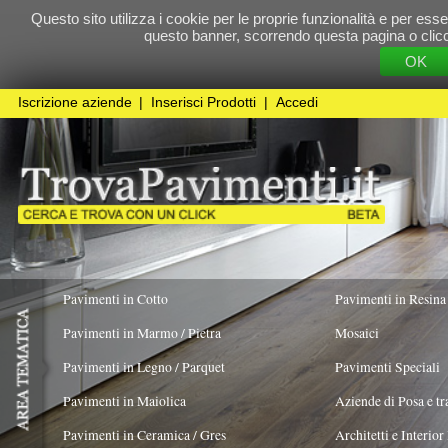
Questo sito utilizza i cookie per le proprie funzionalità e per essere sicuri che t
questo banner, scorrendo questa pagina o cliccando qualunque 
OK
Cookie Pol
Iscrizione aziende
|
Inserisci Prodotti
|
Accedi
Pavimenti in Cotto
Pavimenti in Resina
Pavimenti in Marmo / Pietra
Mosaici
Pavimenti in Legno / Parquet
Pavimenti Speciali
Pavimenti in Maiolica
Aziende di Posa e trattamento Pavimenti
Pavimenti in Ceramica / Gres
Architetti e Interior Design
Pavimenti in legno artistici
|
Pavimenti di recupero
|
Gres Effetto Legno
Kemper System Italia srl