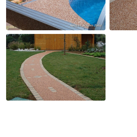
Prodotti correlati
L’unicità, la ricchezza artistica del
Rivestimento a spessore (3 mm) a
Rinascimento Italiano, rivive oggi con lo
base di emulsioni poliacriliche
stesso ...
modificate con silicati. Campi ...
Kemper System Italia srl
Kemper System Italia srl
TrovaPavimenti.it