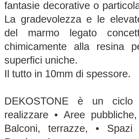
Parcheggi
PRESTAZIONI
• Elevata resistenza all’usura
• Antiscivolosità
• Resistente agli sbalzi termici
• Stabile alla luce
• Elevato effetto drenante
• Carrabile
• Buona resistenza chimica
• Spiccate resistenze meccaniche all’u
• Ottima adesione al sottofondo