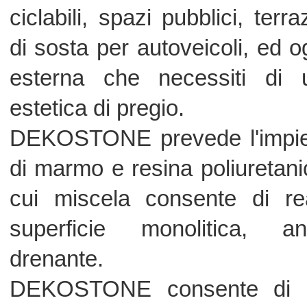
drenante.
DEKOSTONE consente di assecon
fantasie decorative o particolari geom
La gradevolezza e le elevate presta
del marmo legato concettualme
chimicamente alla resina per reali
superfici uniche.
Il tutto in 10mm di spessore.
DEKOSTONE è un ciclo apposita
realizzare • Aree pubbliche, • Piste
Balconi, terrazze, • Spazi comuni