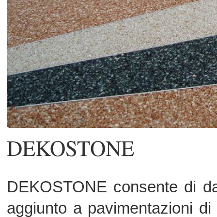
DEKOSTONE
DEKOSTONE consente di dare un v
aggiunto a pavimentazioni di piazze,
ciclabili, spazi pubblici, terrazze, pi
di sosta per autoveicoli, ed ogni supe
esterna che necessiti di una va
estetica di pregio.
DEKOSTONE prevede l'impiego di cio
di marmo e resina poliuretanica alifat
cui miscela consente di realizzar
superficie monolitica, antisciv