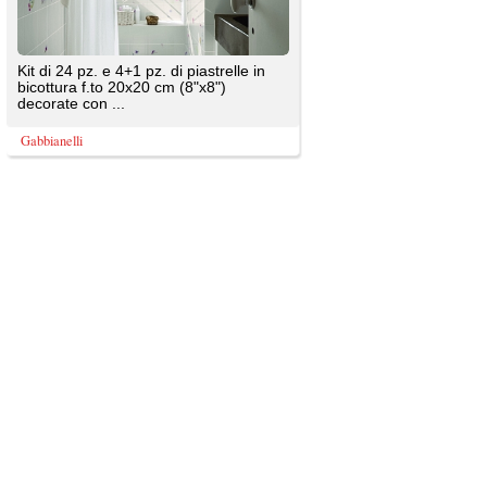
TrovaPavimenti.it
AF Coding Studio
via A. Diaz, 1
Tutte le immagini presenti sul portale sono di 
20087 Robecco sul Naviglio (MI)
T: 0,336
P.iva 03980840965