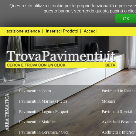
Questo sito utilizza i cookie per le proprie funzionalità e per essere sicuri che t
questo banner, scorrendo questa pagina o cliccando qualunque 
OK
Cookie Pol
Iscrizione aziende
|
Inserisci Prodotti
|
Accedi
Pavimenti in Cotto
Pavimenti in Resina
Pavimenti in Marmo / Pietra
Mosaici
Pavimenti in Legno / Parquet
Pavimenti Speciali
Pavimenti in Maiolica
Aziende di Posa e trattamento Pavimenti
Pavimenti in Ceramica / Gres
Architetti e Interior Design
Pavimenti in legno artistici
|
Pavimenti di recupero
|
Gres Effetto Legno
Gabbianelli