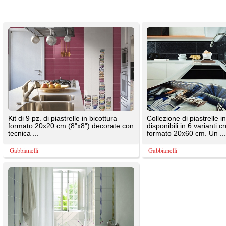
Kit di 24 pz. e 4+1 pz. di piastrelle in
bicottura f.to 20x20 cm (8"x8")
decorate con ...
Gabbianelli