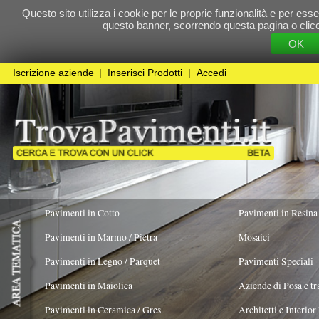
Questo sito utilizza i cookie per le proprie funzionalità e per essere sicuri che t
questo banner, scorrendo questa pagina o cliccando qualunque 
OK
Cookie Pol
Iscrizione aziende
|
Inserisci Prodotti
|
Accedi
Pavimenti in Cotto
Pavimenti in Resina
Pavimenti in Marmo / Pietra
Mosaici
Pavimenti in Legno / Parquet
Pavimenti Speciali
Pavimenti in Maiolica
Aziende di Posa e trattamento Pavimenti
Pavimenti in Ceramica / Gres
Architetti e Interior Design
Pavimenti in legno artistici
|
Pavimenti di recupero
|
Gres Effetto Legno
Fornace dei Galli