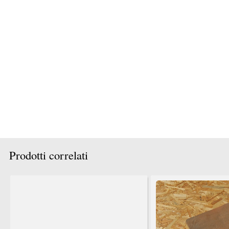
T: 0,398
P.iva 03980840965