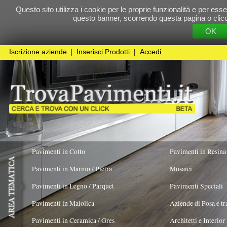
Questo sito utilizza i cookie per le proprie funzionalità e per essere sicuri che t
questo banner, scorrendo questa pagina o cliccando qualunque 
OK
Cookie Pol
Iscrizione aziende
|
Inserisci Prodotti
|
Accedi
Pavimenti in Cotto
Pavimenti in Resina
Pavimenti in Marmo / Pietra
Mosaici
Pavimenti in Legno / Parquet
Pavimenti Speciali
Pavimenti in Maiolica
Aziende di Posa e trattamento Pavimenti
Pavimenti in Ceramica / Gres
Architetti e Interior Design
Pavimenti in legno artistici
|
Pavimenti di recupero
|
Gres Effetto Legno
Fornace Bernasconi