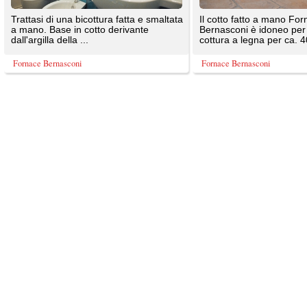
TrovaPavimenti.it
AF Coding Studio
via A. Diaz, 1
Tutte le immagini presenti sul portale sono di 
20087 Robecco sul Naviglio (MI)
T: 0,383
P.iva 03980840965