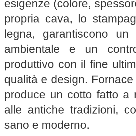
qualità e design. Fornace Bernasc
produce un cotto fatto a mano c
alle antiche tradizioni, con un o
sano e moderno.
ATTIVITÀ
Dai pavimenti ai rivestimenti in 
tegole per tetto, per finire co
Bernasconi propone un cotto fat
è garantita da tecniche trad
Particolarmente indicato per i re