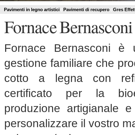
Fornace Bernasconi è un labo
gestione familiare che produce u
cotto a legna con refili di 
certificato per la bioedili
produzione artigianale e su 
personalizzare il vostro mattone i
esigenze (colore, spessore, format
propria cava, lo stampaggio ma
legna, garantiscono un proce
ambientale e un controllo dire
produttivo con il fine ultimo di g