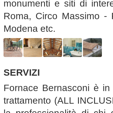
la professionalità di chi conosce
personale sarà a Vostra disposizi
per con il fine ultimo di soddi
lavoro a regola d'arte e in relazio
Trattasi di una bicottura fatta e smaltata
Il cotto fatto a mano Fornace
a mano. Base in cotto derivante
Bernasconi è idoneo per esterni: la
dall'argilla della ...
cottura a legna per ca. 40 ...
Fornace Bernasconi
Fornace Bernasconi