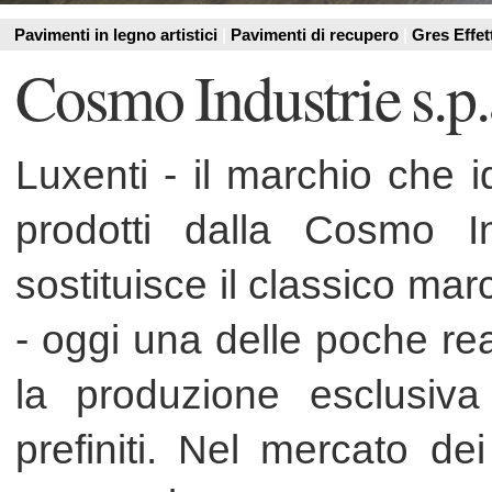
Luxenti - il marchio che identifi
prodotti dalla Cosmo Indust
sostituisce il classico marchio 
- oggi una delle poche realt- indu
la produzione esclusiva in Ita
prefiniti. Nel mercato dei pavi
prerogativa rappresenta una ga
prodotto e sicurezza per il cl
esperienza ventennale, Luxenti 
rinnovarsi, fondendo al suo inte
tradizione e innovazione.--