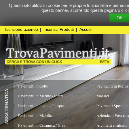
Questo sito utilizza i cookie per le proprie funzionalità e per essere sicuri che t
questo banner, scorrendo questa pagina o cliccando qualunque 
OK
Cookie Pol
Iscrizione aziende
|
Inserisci Prodotti
|
Accedi
Pavimenti in Cotto
Pavimenti in Resina
Pavimenti in Marmo / Pietra
Mosaici
Pavimenti in Legno / Parquet
Pavimenti Speciali
Pavimenti in Maiolica
Aziende di Posa e trattamento Pavimenti
Pavimenti in Ceramica / Gres
Architetti e Interior Design
Pavimenti in legno artistici
|
Pavimenti di recupero
|
Gres Effetto Legno
Cosmo Industrie s.p.a.