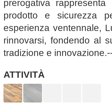
ATTIVITÀ
Luxenti offre una verniciatura acrilica
È la finitura Bio per eccellenza. 100%
senza emissione di solventi. La
olio naturale essiccato all’aria,
verniciatura acrilica ...
assolutamente ...
Cosmo Industrie s.p.a.
Cosmo Industrie s.p.a.