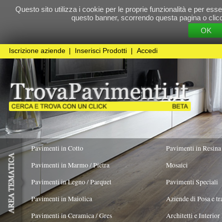
Questo sito utilizza i cookie per le proprie funzionalità e per essere sicuri che t
questo banner, scorrendo questa pagina o cliccando qualunque 
OK
Cookie Pol
Iscrizione aziende
|
Inserisci Prodotti
|
Accedi
Pavimenti in Cotto
Pavimenti in Resina
Pavimenti in Marmo / Pietra
Mosaici
Pavimenti in Legno / Parquet
Pavimenti Speciali
Pavimenti in Maiolica
Aziende di Posa e trattamento Pavimenti
Pavimenti in Ceramica / Gres
Architetti e Interior Design
Pavimenti in legno artistici
|
Pavimenti di recupero
|
Gres Effetto Legno
CAMPANIASTONE